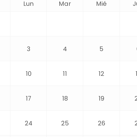
Lun
Mar
Mié
J
🥲 L
esta
Pued
para
opci
E
3
4
5
Otr
10
11
12
17
18
19
24
25
26