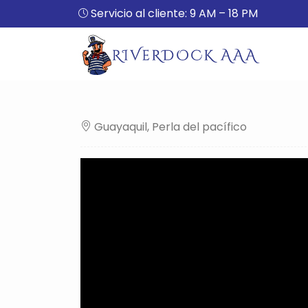
Servicio al cliente: 9 AM – 18 PM
Guayaquil, Perla del pacífico