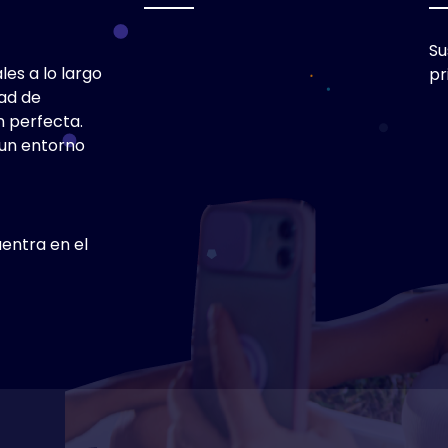
Su
es a lo largo
pr
ad de
n perfecta.
 un entorno
entra en el